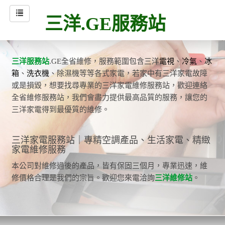
三洋.GE服務站
三洋服務站
.GE全省維修，服務範圍包含三洋
電視
、
冷氣
、
冰
箱
、
洗衣機
、除濕機等等各式家電，若家中有三洋家電故障
或是損毀，想要找尋專業的三洋家電維修服務站，歡迎連絡
全省維修服務站，我們會盡力提供最高品質的服務，讓您的
三洋家電得到最優質的維修。
三洋家電服務站｜專精空調產品、生活家電、精緻
家電維修服務
本公司對維修過後的產品，皆有保固三個月，專業迅速，維
修價格合理是我們的宗旨。歡迎您來電洽詢
三洋維修站
。