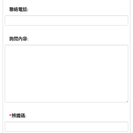
聯絡電話:
詢問內容:
*
辨識碼: