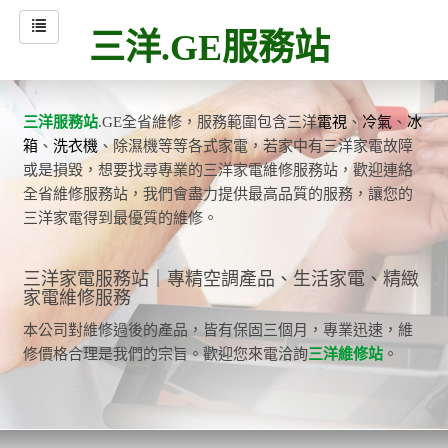
三洋.GE服務站
三洋服務站
.GE全省維修，服務範圍包含三洋
電視
、
冷氣
、
冰
箱
、
洗衣機
、除濕機等等各式家電，若家中有三洋家電故障
或是損毀，想要找尋專業的三洋家電維修服務站，歡迎連絡
全省維修服務站，我們會盡力提供最高品質的服務，讓您的
三洋家電得到最優質的維修。
三洋家電服務站｜專精空調產品、生活家電、精緻
家電維修服務
本公司對維修過後的產品，皆有保固三個月，專業迅速，維
修價格合理是我們的宗旨。歡迎您來電洽詢
三洋維修站
。