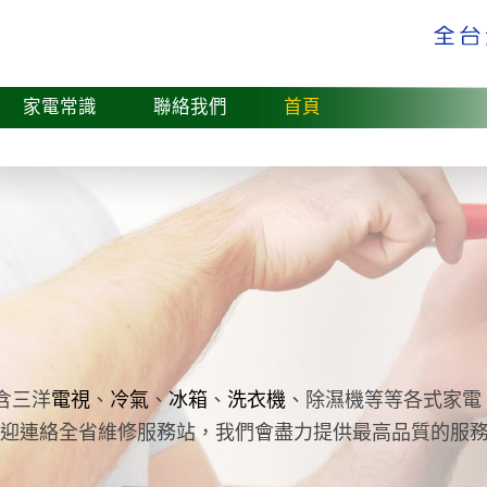
家電常識
聯絡我們
首頁
含三洋
電視
、
冷氣
、
冰箱
、
洗衣機
、除濕機等等各式家電
迎連絡全省維修服務站，我們會盡力提供最高品質的服