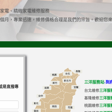
家電、精緻家電維修服務
個月，專業迅速，維修價格合理是我們的宗旨。歡迎您
三洋服務站
-到
或是直撥專
台北
維修
三洋服
基隆
維修
三洋服
桃園
維修
三洋服