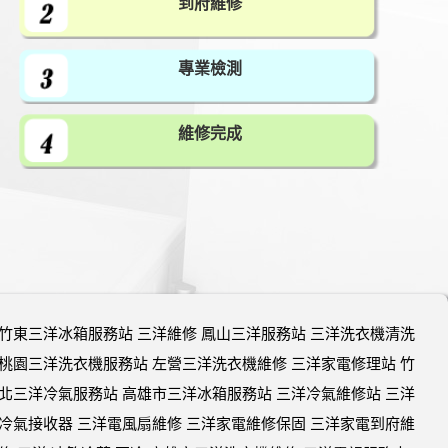
到府維修
專業檢測
維修完成
竹東三洋冰箱服務站
三洋維修
鳳山三洋服務站
三洋洗衣機清洗
桃園三洋洗衣機服務站
左營三洋洗衣機維修
三洋家電修理站
竹
北三洋冷氣服務站
高雄市三洋冰箱服務站
三洋冷氣維修站
三洋
冷氣接收器
三洋電風扇維修
三洋家電維修保固
三洋家電到府維