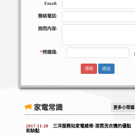
Email:
聯絡電話:
詢問內容:
*
辨識碼:
家電常識
更多小常識
2017-11-20
三洋服務站家電維修-滾筒洗衣機的優點
和缺點