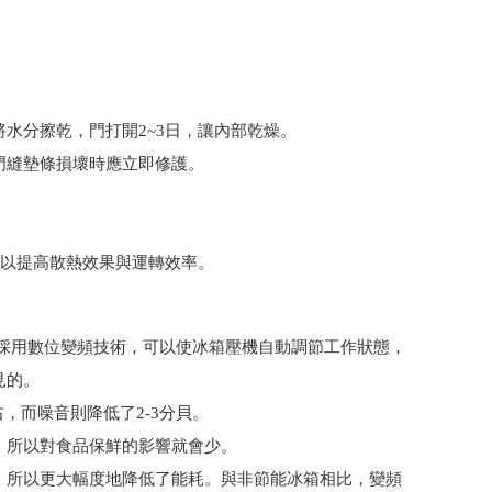
水分擦乾，門打開2~3日，讓內部乾燥。
門縫墊條損壞時應立即修護。
，以提高散熱效果與運轉效率。
。採用數位變頻技術，可以使冰箱壓機自動調節工作狀態，
見的。
，而噪音則降低了2-3分貝。
，所以對食品保鮮的影響就會少。
，所以更大幅度地降低了能耗。與非節能冰箱相比，變頻