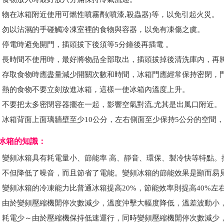
物在冰箱附近使用可燃性噴霧劑(噴漆,殺蟲器)等，以免引起火災。
勿以沾濕的手碰觸冷凍室裡的食物與容器，以免有凍傷之虞。
停電時避免開門，插頭拔下後須等5分鐘後再插電 。
長時間不使用時，最好將物品全部取出，插頭拔掉後清洗庫內，再將
存取食物時應盡量減少開關次數和時間，冰箱門應經常保持密閉，
熱的食物不要立刻放進冰箱，這樣一使冰箱內溫度上升。
不要把太多密閉容器擺在一起，影響空氣對流,尤其是出風口附近。
冰箱背面上面璃牆壁至少10公分，左右側面至少保持5公分的空間
冰箱的知識：
變頻冰箱具有耗電量小、節能率 高、靜音、環保、製冷快等特點
不但降低了噪音，而且節省了電能。變頻冰箱的節能效果是顯而易
變頻冰箱的冷凍能力比普通冰箱提高20%，節能效率則提高40%左右
由於變頻壓縮機開停次數減少，溫度沖擊大幅度降低，溫差波動小
耗電少～由於壓縮機保持低速運行，同時變頻壓縮機開停次數減少