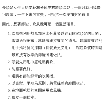
長頭髮女生大約要花20分鐘左右將頭吹乾，一個月就用掉快
14度電，一年下來的電費，可抵抗一次洗加剪的費用！
因此，想要節能，吹風機可是一個重點項目。
吹風機利用熱風加速水分蒸發以達到吹乾頭髮的目的，
希望過程縮短，就應該維持髮間的通風。建議吹髮時利
用手指將髮間撐開（長髮族更受用），縮短吹髮時間是
最直接有效率的節能省電做法。
頭髮先用毛巾擦乾點再吹。
防塵要做好。
選購有節能標章的吹風機。
以寬鬆、平順為原則，將電線整齊繞圍收起。
在地面乾燥的空間使用吹風機。
獨立一個插座。