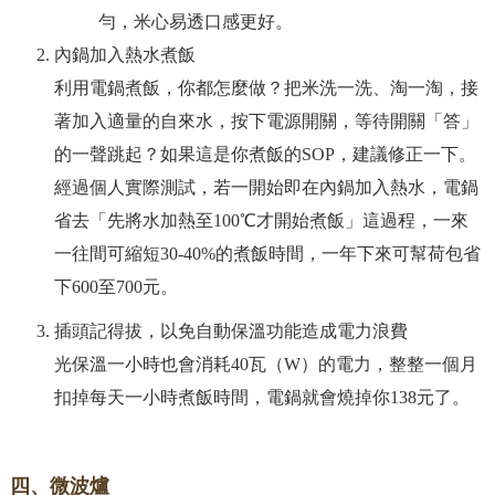
勻，米心易透口感更好。
內鍋加入熱水煮飯
利用電鍋煮飯，你都怎麼做？把米洗一洗、淘一淘，接
著加入適量的自來水，按下電源開關，等待開關「答」
的一聲跳起？如果這是你煮飯的SOP，建議修正一下。
經過個人實際測試，若一開始即在內鍋加入熱水，電鍋
省去「先將水加熱至100℃才開始煮飯」這過程，一來
一往間可縮短30-40%的煮飯時間，一年下來可幫荷包省
下600至700元。
插頭記得拔，以免自動保溫功能造成電力浪費
光保溫一小時也會消耗40瓦（W）的電力，整整一個月
扣掉每天一小時煮飯時間，電鍋就會燒掉你138元了。
四、微波爐