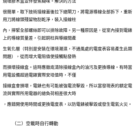
燒壞膠木盒並伴發焦糊味。解決的方法
很簡單，取下肢術接線蓋後拉下總閘刀，將電源導線全部拆下，重新
用刀將線頭殘留物刮乾淨，裝入接線柱
內，擰緊全部螺絲即可以排除故障。另一種原因是，從室內接到電錶
上的導線質量差，引起銅柱與導線間產
生氧化層（特別是安裝在環境潮濕，不通風處的電度表容易產生此類
問題），從而增大電阻值使接觸點發熱
而損壞接線盒。這時應徹底清除接線盒內的油污及更換導線。有時當
用電設備超過電錶實際安培值時，不僅
接線盒會損壞，電錶也有可能被強電流擊毀，所以當發現表的額定電
流與實際所用電器的總負荷相差很大時
，應錯開使用時間或更換電度表，以防電錶被擊毀或發生電氣火災。
（二）空載時自行轉動