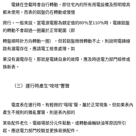
電錶在空載時會自行轉動，即住宅內的所有用電設備及照明燈具
都未使用，而表的鋁盤仍在轉動或慢慢
爬行。一般來說，當電源電壓為額定值的80％至110％時，電錶鋁盤
的轉動不會超過一圈屬於正常範圍（即
轉盤順時針方向轉動一圈），但若鋁盤微微轉動不止，則說明電錶線
路有漏電存在，應請電工檢查處理。如
果沒有漏電存在，那就是電錶自身的故障，應及時送電力部門檢修或
換新表。
（三）運行時產生“吱吱”響聲
電度表在運行時，有輕微的“嗡嗡”聲，屬於正常現象。但如果表內
產生不規則的雜亂響聲，則是表內部的
某些配件老化、電磁場部分元件鬆動，或轉動齒輪缺油等原因所引
起。應送電力部門校驗並更換易損配件。