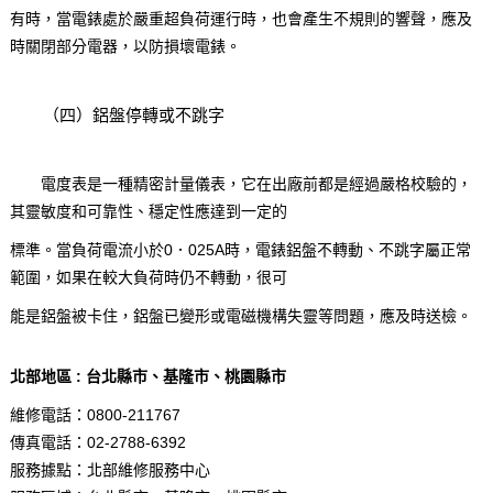
有時，當電錶處於嚴重超負荷運行時，也會產生不規則的響聲，應及
時關閉部分電器，以防損壞電錶。
（四）鋁盤停轉或不跳字
電度表是一種精密計量儀表，它在出廠前都是經過嚴格校驗的，
其靈敏度和可靠性、穩定性應達到一定的
標準。當負荷電流小於0．025A時，電錶鋁盤不轉動、不跳字屬正常
範圍，如果在較大負荷時仍不轉動，很可
能是鋁盤被卡住，鋁盤已變形或電磁機構失靈等問題，應及時送檢。
北部地區 : 台北縣市、基隆市、桃園縣市
維修電話：0800-211767
傳真電話：
02-2788-6392
服務據點：北部維修服務中心