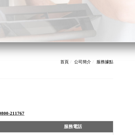
首頁
公司簡介
服務據點
0800-211767
服務電話