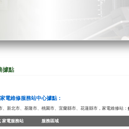
務據點
家電維修服務站中心據點：
市、新北市、基隆市、桃園市、宜蘭縣市、花蓮縣市，家電維修站：
北 家電服務站
服務區域