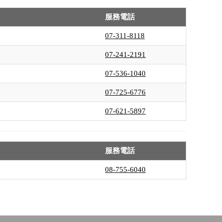
服務電話
07-311-8118
07-241-2191
07-536-1040
07-725-6776
07-621-5897
服務電話
08-755-6040