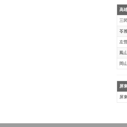
高
三
苓
左
鳳
岡
屏
屏