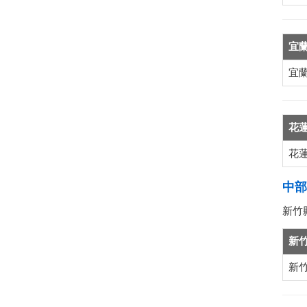
宜
宜
花
花
中部
新竹
新
新