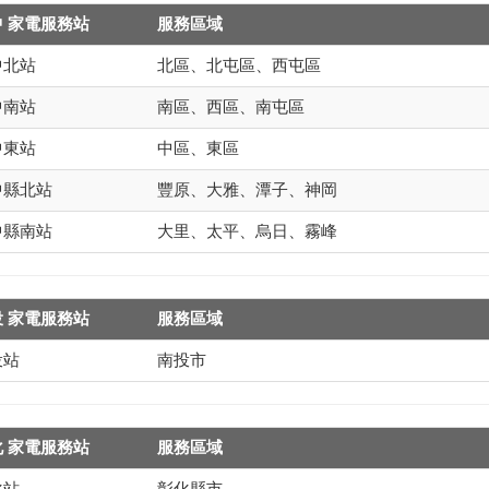
中 家電服務站
服務區域
中北站
北區、北屯區、西屯區
中南站
南區、西區、南屯區
中東站
中區、東區
中縣北站
豐原、大雅、潭子、神岡
中縣南站
大里、太平、烏日、霧峰
投 家電服務站
服務區域
投站
南投市
化 家電服務站
服務區域